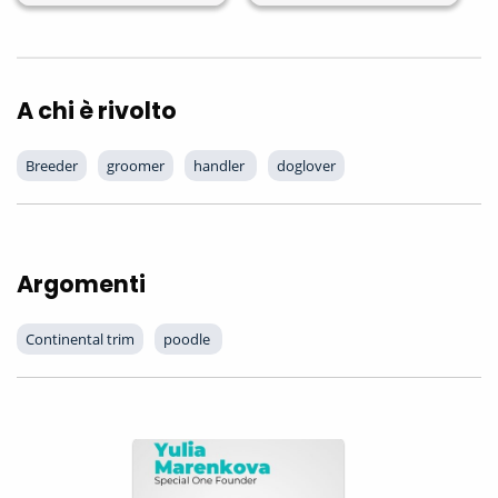
A chi è rivolto
Breeder
groomer
handler 
doglover
Argomenti
Continental trim
poodle 